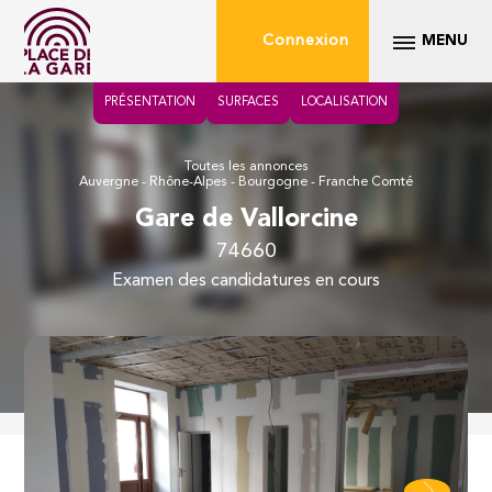
Connexion
MENU
PRÉSENTATION
SURFACES
LOCALISATION
Toutes les annonces
Auvergne - Rhône-Alpes - Bourgogne - Franche Comté
Gare de Vallorcine
74660
examen des candidatures en cours