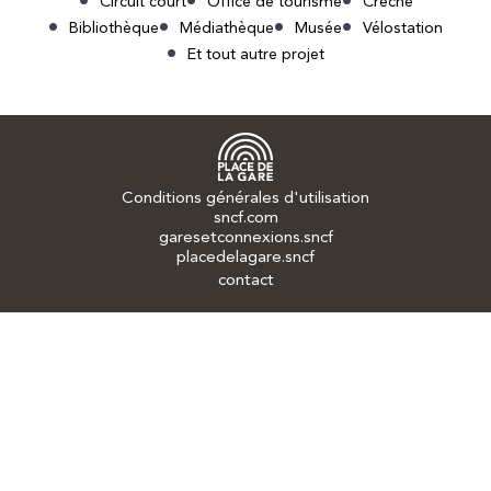
Circuit court
Office de tourisme
Crèche
Bibliothèque
Médiathèque
Musée
Vélostation
Et tout autre projet
Conditions générales d'utilisation
sncf.com
garesetconnexions.sncf
placedelagare.sncf
contact