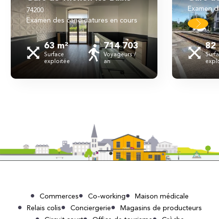
examen d
74200
examen des candidatures en cours
63 m²
714 703
82
Surface
Voyageurs /
Surf
exploitée
an
expl
Commerces
Co-working
Maison médicale
Relais colis
Conciergerie
Magasins de producteurs