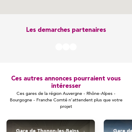
Les demarches partenaires
Ces autres annonces pourraient vous
intéresser
Ces gares de la région Auvergne - Rhône-Alpes -
Bourgogne - Franche Comté n'attendent plus que votre
projet
Gare de Thonon-les-Bains
Gare d