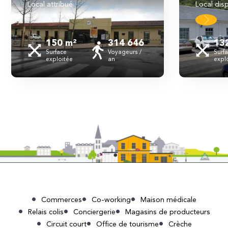
local attribué
local dis
150 m²
314 646
13
Surface
Voyageurs /
Surf
exploitée
an
expl
Commerces
Co-working
Maison médicale
Relais colis
Conciergerie
Magasins de producteurs
Circuit court
Office de tourisme
Crèche