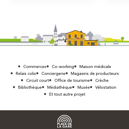
Commerces
Co-working
Maison médicale
Relais colis
Conciergerie
Magasins de producteurs
Circuit court
Office de tourisme
Crèche
Bibliothèque
Médiathèque
Musée
Vélostation
Et tout autre projet