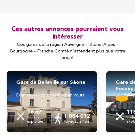
Ces autres annonces pourraient vous
intéresser
Ces gares de la région Auvergne - Rhône-Alpes -
Bourgogne - Franche Comté n'attendent plus que votre
projet
Gare de Belleville sur Sâone
Gare de
Fossé
69220
examen des candidatures en cours
local dis
16 m²
11
1 084 012
Surface
Surf
exploitée
Voyageurs / an
expl