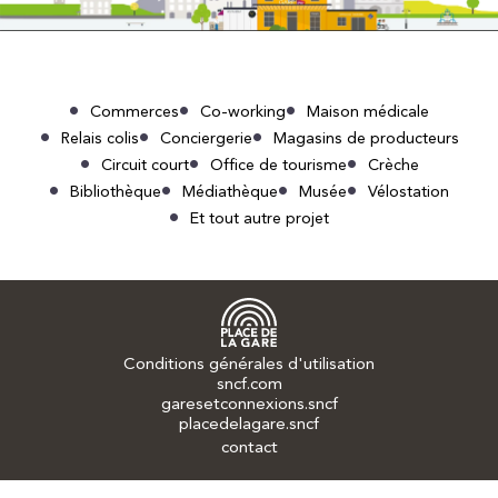
Commerces
Co-working
Maison médicale
Relais colis
Conciergerie
Magasins de producteurs
Circuit court
Office de tourisme
Crèche
Bibliothèque
Médiathèque
Musée
Vélostation
Et tout autre projet
Conditions générales d'utilisation
sncf.com
garesetconnexions.sncf
placedelagare.sncf
contact