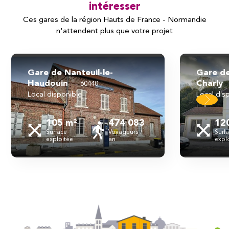
intéresser
Ces gares de la région Hauts de France - Normandie
n'attendent plus que votre projet
Gare de Nanteuil-le-
Gare de
Haudouin
Charl
60440
local disponible
local dis
105 m²
474 083
12
Surface
Voyageurs /
Surf
exploitée
an
expl