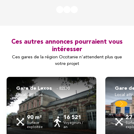
Ces autres annonces pourraient vous
intéresser
Ces gares de la région Occitanie n'attendent plus que
votre projet
Gare de Lexos
Gare 
82330
local attribué
local att
90 m²
16 521
27
Surface
Voyageurs /
Surf
exploitée
an
expl