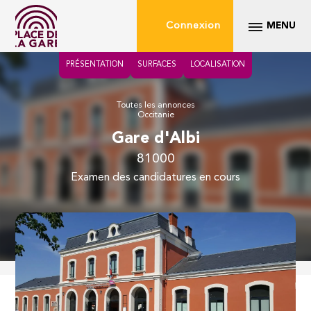
Connexion
MENU
PRÉSENTATION
SURFACES
LOCALISATION
Toutes les annonces
Occitanie
Gare d'Albi
81000
examen des candidatures en cours