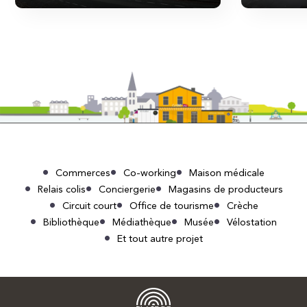
Commerces
Co-working
Maison médicale
Relais colis
Conciergerie
Magasins de producteurs
Circuit court
Office de tourisme
Crèche
Bibliothèque
Médiathèque
Musée
Vélostation
Et tout autre projet