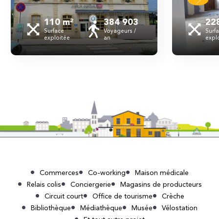
110 m²
384 903
22
Surface
Voyageurs /
Surf
exploitée
an
expl
Commerces
Co-working
Maison médicale
Relais colis
Conciergerie
Magasins de producteurs
Circuit court
Office de tourisme
Crèche
Bibliothèque
Médiathèque
Musée
Vélostation