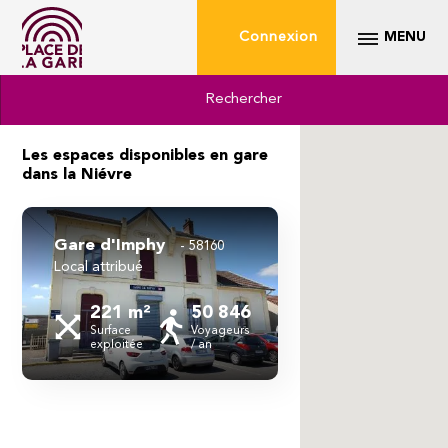
Connexion
MENU
Rechercher
Les espaces disponibles en gare
dans la Niévre
Gare d'Imphy
58160
local attribué
221 m²
50 846
Surface
Voyageurs
exploitée
/ an