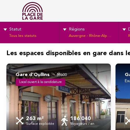
Statut
Régions
Tous les statuts
Auvergne - Rhône-Alpes - Bourgogne - Franche Comté
Les espaces disponibles en gare dans 
Gare d'Oullins
Ga
69600
e
local ouvert à la candidature
263 m²
186 040
Surface exploitée
Voyageurs / an