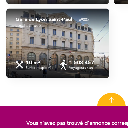
Gare de Lyon Saint-Paul
69005
local attribué
10 m²
1 508 457
Surface exploitée
Voyageurs / an
Vous n'avez pas trouvé d'annonce corres