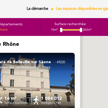
La démarche
Les espaces disponibles en ga
Surface recherchée
Départements
Rhône
10m²
263m²
le Rhône
re de Belleville sur Sâone
69220
xamen des candidatures en cours
16 m²
1 084 012
Surface exploitée
Voyageurs / an