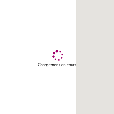
Viotte
25000
commerce alimentaire
2 m²
2 725 612
Surface
exploitée
Voyageurs / an
Gare de Gilley
25650
culture - loisirs - sport
53 m²
32 458
Surface
Voyageurs
exploitée
/ an
Gare de Laissey
25820
bureaux - entreprises
90 m²
23 086