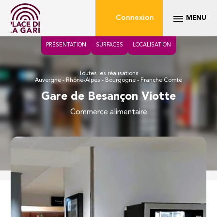
Connexion
MENU
PRÉSENTATION
SURFACES
LOCALISATION
Toutes les réalisations
Auvergne - Rhône-Alpes - Bourgogne - Franche Comté
Gare de Besançon Viotte
commerce alimentaire