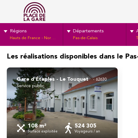
Régions
Départements
Hauts de France - Normandie
Pas-de-Calais
T
Les réalisations disponibles dans le Pas
Gare d'Étaples - Le Touquet
62630
service public
108 m²
524 305
Surface exploitée
Voyageurs / an